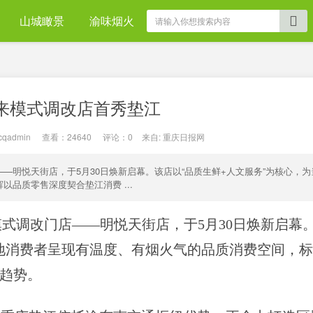
山城瞰景
渝味烟火
来模式调改店首秀垫江
cqadmin
|
查看：
24640
|
评论：0
|
来自: 重庆日报网
—明悦天街店，于5月30日焕新启幕。该店以“品质生鲜+人文服务”为核心，为
品质零售深度契合垫江消费 ...
式调改门店——明悦天街店，于5月30日焕新启幕
当地消费者呈现有温度、有烟火气的品质消费空间，
趋势。