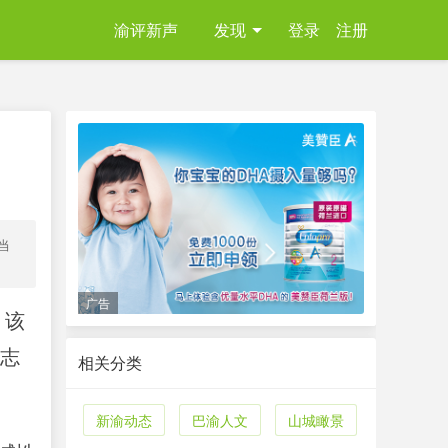
渝评新声
发现
登录
注册
当
广告
。该
标志
相关分类
新渝动态
巴渝人文
山城瞰景