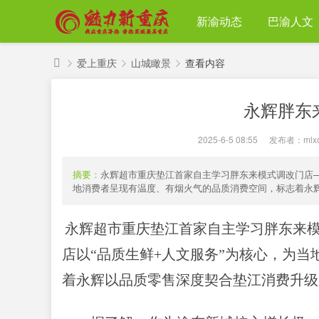
新渝动态
巴渝人文
爱上重庆
山城瞰景
查看内容
魅
永辉胖东
力
›
›
›
新
2025-6-5 08:55
|
发布者：
mlx
重
庆
摘要：
永辉超市重庆垫江首家自主学习胖东来模式调改门店—
地消费者呈现有温度、有烟火气的品质消费空间，标志着永辉以
永辉超市重庆垫江首家自主学习胖东来模
店以“品质生鲜+人文服务”为核心，为
着永辉以品质零售深度契合垫江消费升级