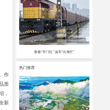
新春“开门红” 渝车“出海忙”
热门推荐
。作
品质
绍，
支全新