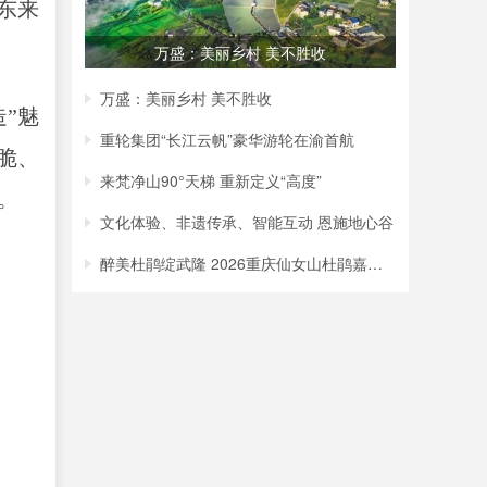
东来
万盛：美丽乡村 美不胜收
万盛：美丽乡村 美不胜收
”魅
重轮集团“长江云帆”豪华游轮在渝首航
脆、
来梵净山90°天梯 重新定义“高度”
。
文化体验、非遗传承、智能互动 恩施地心谷
醉美杜鹃绽武隆 2026重庆仙女山杜鹃嘉年华