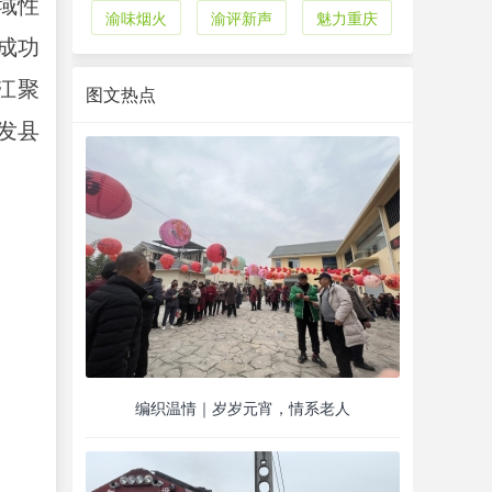
域性
渝味烟火
渝评新声
魅力重庆
成功
江聚
图文热点
发县
编织温情｜岁岁元宵，情系老人