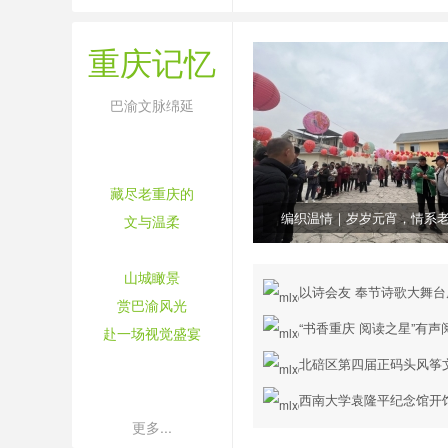
重庆记忆
巴渝文脉绵延
藏尽老重庆的
编织温情｜岁岁元宵，情系
文与温柔
山城瞰景
以诗会友 奉节诗歌大舞
赏巴渝风光
“书香重庆 阅读之星”有
赴一场视觉盛宴
北碚区第四届正码头风筝
西南大学袁隆平纪念馆开
更多...