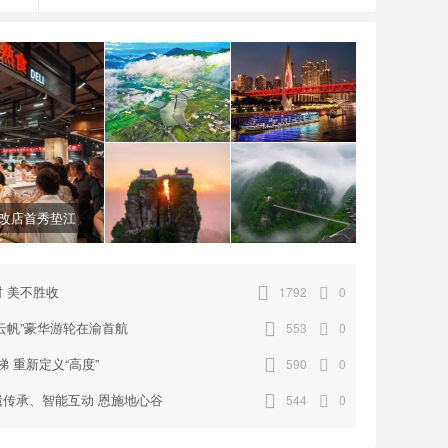
美不胜收
帆”豪华游轮在
来梵净山90°天梯
文化体验、非遗传
重新定义“高
承、智能互动
改店首秀垫江
 美不胜收
1792
0
云帆”豪华游轮在渝首航
553
0
梯 重新定义“高度”
590
0
传承、智能互动 恩施地心谷
544
0