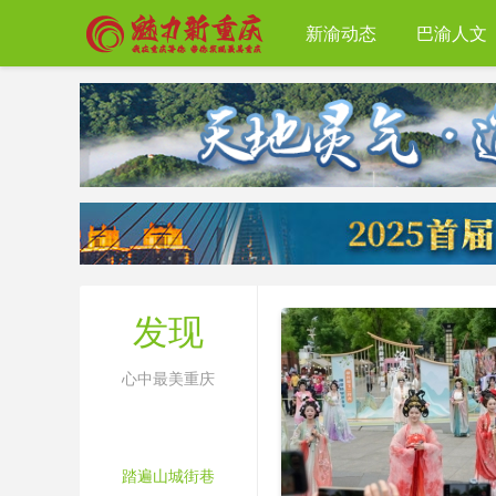
新渝动态
巴渝人文
发现
心中最美重庆
踏遍山城街巷