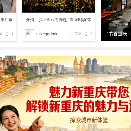
化集启幕
开州、沙坪坝双向奔赴 “壹圆剧场”带
你游
节诗歌大舞台周赛开赛
“书香重庆
mlxcqadmin
6
1
722
0