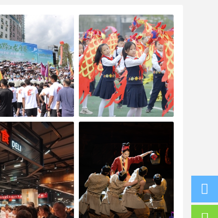
26黔江龙舟赛开幕 19支
流汗水、有笑声、学技能…