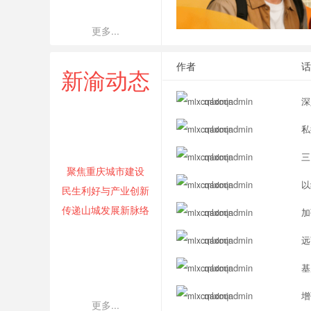
更多...
作者
话
新渝动态
mlxcqadmin
深
mlxcqadmin
私
mlxcqadmin
三
聚焦重庆城市建设
mlxcqadmin
以
民生利好与产业创新
传递山城发展新脉络
mlxcqadmin
加
mlxcqadmin
远
成
线上卖了上万份的“驴肉火烧”竟无驴肉 重
首
mlxcqadmin
基
mlxcqadmin
mlxcq
88
0
1908
0
mlxcqadmin
增
更多...