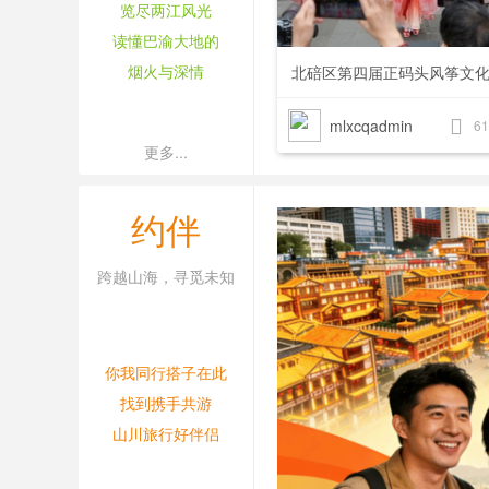
览尽两江风光
读懂巴渝大地的
烟火与深情
北碚区第四届正码头风筝文
 美不胜收
以诗会友 奉
mlxcqadmin
61
更多...
约伴
跨越山海，寻觅未知
你我同行搭子在此
找到携手共游
山川旅行好伴侣