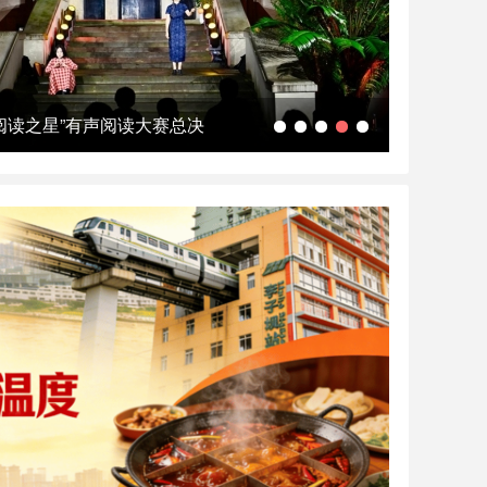
 阅读之星”有声阅读大赛总决
2026黔
1
2
3
4
5