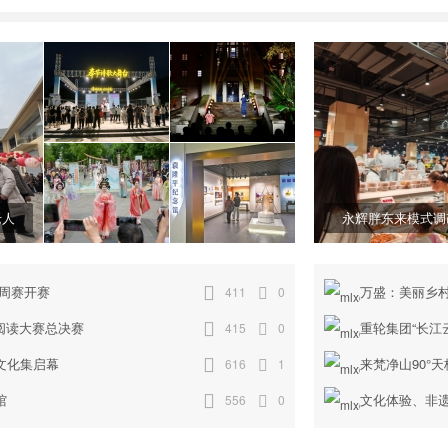
歌大舞台周赛开
星”有声阅读
北碚区第四届正码
西南大学袁隆平纪
头风筝文化集启
念馆开馆
老人
永辉胖东来模式调
台周赛开赛
万盛：美丽乡村
411
0
声阅读大赛总决赛
重轮集团“长江
415
0
文化集启幕
来梵净山90°天
616
1
馆
文化体验、非遗
556
0