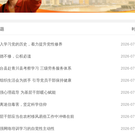
题
入学习党的历史，着力提升党性修养
2026-07
德不修，公权必滥
2026-07
台县赴青川县考察学习 三级劳务服务体系
2026-07
组织生活会为抓手 引导党员干部保持健康
2026-07
强心理疏导 为基层干部暖心赋能
2026-07
离迷信毒害，坚定科学信仰
2026-07
届重庆“村钓”璧山站开赛
渝港同心 共赴山海 港商代表点赞新
层干部应当在农村移风易俗工作中冲锋在前
2026-07
admin
mlxcqadmin
549
0
5
强网络培训学习的自觉性主动性
2026-07
以诗会友 奉节诗
“书香重庆 阅读之