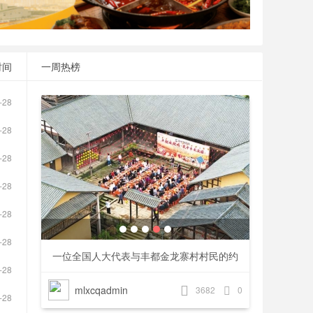
时间
一周热榜
-28
-28
-28
-28
-28
-28
重庆魅力
一位全国人大代表与丰都金龙寨村村民的约
观音
-28
定
mlxcqadmin
mlxcq
95
0
3682
0
-28
万盛：美丽乡村
重轮集团“长江云