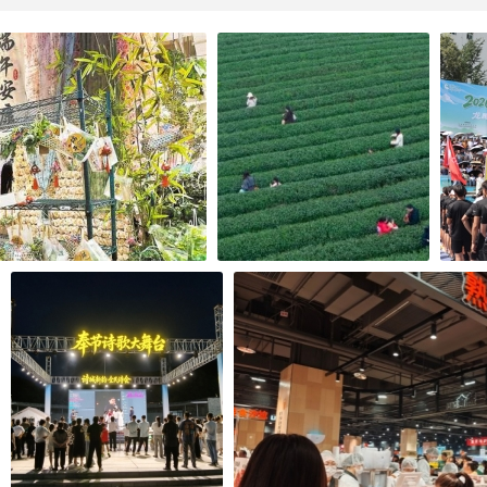
掀起“国潮风”
巴南：春茶抢“鲜”开采
20