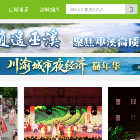
山城瞰景
渝味烟火