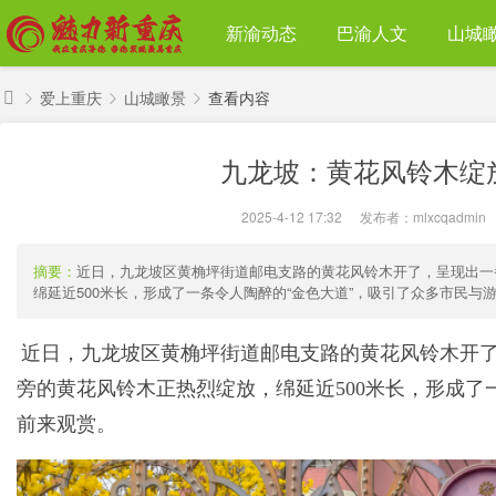
新渝动态
巴渝人文
山城
爱上重庆
山城瞰景
查看内容
魅
九龙坡：黄花风铃木绽放
力
›
›
›
新
2025-4-12 17:32
|
发布者：
mlxcqadmin
|
重
庆
摘要：
近日，九龙坡区黄桷坪街道邮电支路的黄花风铃木开了，呈现出一
绵延近500米长，形成了一条令人陶醉的“金色大道”，吸引了众多市民与游客
近日，九龙坡区黄桷坪街道邮电支路的黄花风铃木开
旁的黄花风铃木正热烈绽放，绵延近500米长，形成了
前来观赏。