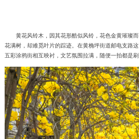
黄花风铃木，因其花形酷似风铃，花色金黄璀璨而
花满树，却难觅叶片的踪迹。在黄桷坪街道邮电支路这
五彩涂鸦街相互映衬，文艺氛围拉满，随便一拍都是刷