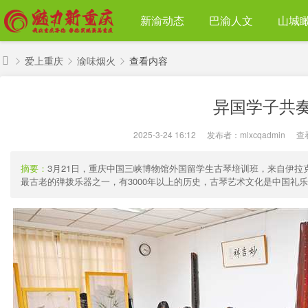
新渝动态
巴渝人文
山城
爱上重庆
渝味烟火
查看内容
魅
异国学子共奏
力
›
›
›
新
2025-3-24 16:12
|
发布者：
mlxcqadmin
|
查
重
庆
摘要：
3月21日，重庆中国三峡博物馆外国留学生古琴培训班，来自伊
最古老的弹拨乐器之一，有3000年以上的历史，古琴艺术文化是中国礼乐文