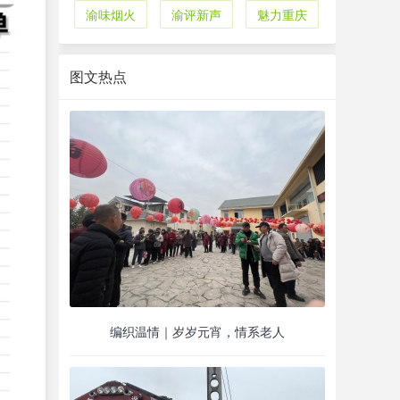
渝味烟火
渝评新声
魅力重庆
图文热点
编织温情｜岁岁元宵，情系老人