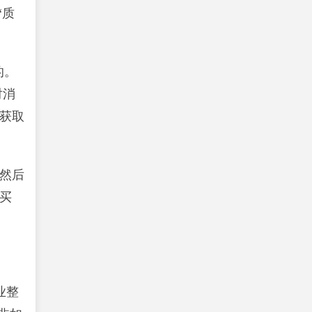
“质
的。
对消
获取
然后
买
业整