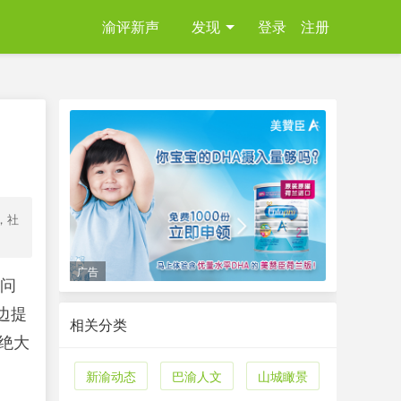
渝评新声
发现
登录
注册
，社
广告
光问
边提
相关分类
绝大
新渝动态
巴渝人文
山城瞰景