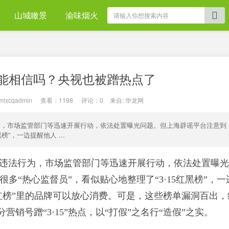
山城瞰景
渝味烟火
”真能相信吗？央视也被蹭热点了
mlxcqadmin
|
查看：
1198
|
评论：0
|
来自:
华龙网
违法行为，市场监管部门等迅速开展行动，依法处置曝光问题。但上海辟谣平台注意到
”，一边提醒他人 ...
曝光的违法行为，市场监管部门等迅速开展行动，依法处置曝
多“热心监督员”，看似贴心地整理了“3·15红黑榜”，一
红榜”里的品牌可以放心消费。可是，这些榜单漏洞百出，
营销号蹭“3·15”热点，以“打假”之名行“造假”之实。