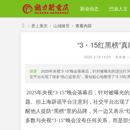
新渝动态
巴渝人文
爱上重庆
山城瞰景
查看内容
魅
“3・15红黑榜
力
›
›
›
新
2025-3-18 14:29
|
发布者：
重
庆
摘要：
2025年央视“3·15”晚会落幕后，针对被曝光的
交平台出现了很多“热心监督员”，看似贴心地整理了“3·15红黑榜
2025年央视“3·15”晚会落幕后，针对被
题。但上海辟谣平台注意到，社交平台出现了很
醒他人提防“黑榜”里的品牌，另一边又表示“
多数与央视“3·15”晚会没有任何关系，而是部分