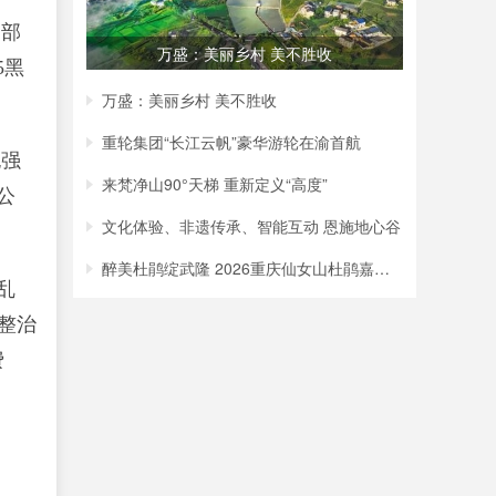
管部
万盛：美丽乡村 美不胜收
5黑
万盛：美丽乡村 美不胜收
重轮集团“长江云帆”豪华游轮在渝首航
也强
来梵净山90°天梯 重新定义“高度”
公
文化体验、非遗传承、智能互动 恩施地心谷
醉美杜鹃绽武隆 2026重庆仙女山杜鹃嘉年华
乱
整治
费