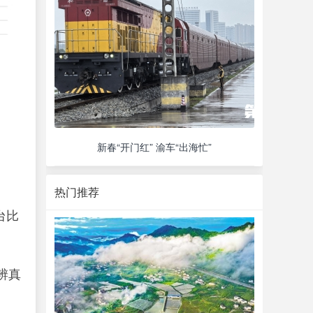
新春“开门红” 渝车“出海忙”
热门推荐
台比
辨真