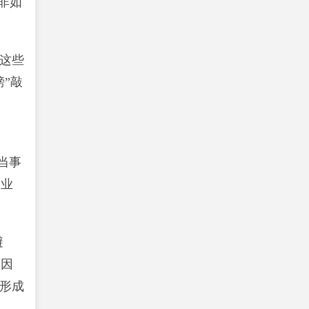
非如
这些
”敲
当事
企业
避
，因
形成