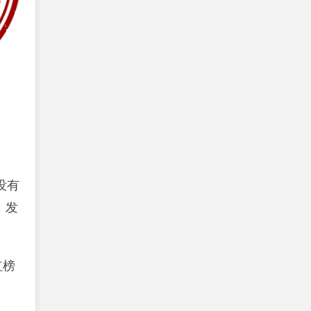
没有
，发
红榜