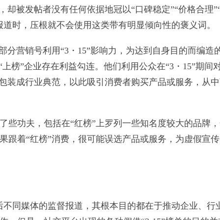
，却被发帖者没有任何依据地冠以“口碑稳定”“价格合理”
报道时，压根就不会使用这类带有明显倾向性的褒义词。
部分营销号利用“3・15”影响力，为达到自身目的而编造
上榜”企业存在利益勾连。他们利用公众在“3・15”期间
业包装成行业典范，以此吸引消费者购买产品或服务，从中
了些功夫，包括在“红榜”上罗列一些知名度较大的品牌，
果跟着“红榜”消费，很可能误选产品或服务，为虚假宣传
15”前后不同媒体的监督报道，其根本目的都在于推动企业、行