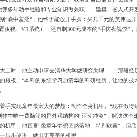
他凭多年动手经验和专业知识做兼职——建模、嵌入式开
别“囊中羞涩”，他终于能放开手脚：买几千元的英伟达开
置夜视、VR系统），还自制300元成本的“手搓夜视仪”，
大二时，他主动申请去清华大学做研究助理——“那段经
的短板。”本科的系统学习加清华的科研经历，让他的技
。
着手实现童年最宏大的梦想：制作全身机甲。“现在做得
制作中唯一费脑筋的是外观结构的“运动冲突”，解决这个
的机甲，他直言“像童年梦想突然落地，特别欣喜”；但欣
一步步改进，做出更完美的机甲。