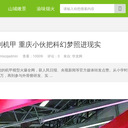
山城瞰景
渝味烟火
制机甲 重庆小伙把科幻梦照进现实
mlxcqadmin
|
查看：
10009
|
评论：0
|
来自:
华龙网
能的机甲模型火爆全网，获人民日报、央视新闻等官方媒体转发点赞。从小学时
，再到参与外骨骼研发、实 ...