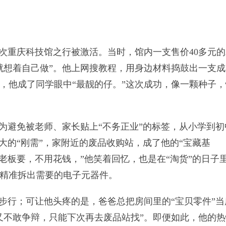
一次重庆科技馆之行被激活。当时，馆内一支售价40多元
就想着自己做”。他上网搜教程，用身边材料捣鼓出一支成
，他成了同学眼中“最靓的仔。”这次成功，像一颗种子，
。为避免被老师、家长贴上“不务正业”的标签，从小学到初
大的“刚需”，家附近的废品收购站，成了他的“宝藏基
老板要，不用花钱，”他笑着回忆，也是在“淘货”的日子
精准拆出需要的电子元器件。
路步行；可让他头疼的是，爸爸总把房间里的“宝贝零件”当
又不敢争辩，只能下次再去废品站找”。即便如此，他的热