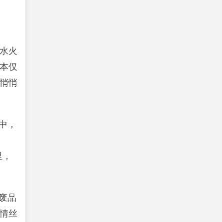
的水火
本仅
悄悄
中，
里，
废品
情丝