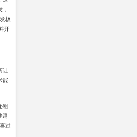
发，
发板
并开
历让
术能
还粗
难题
喜过