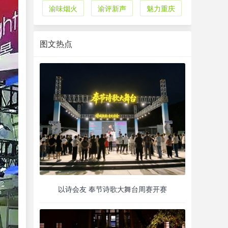
渝味烟火
渝评新声
魅力重庆
图文热点
以诗会友 奉节诗歌大舞台周赛开赛