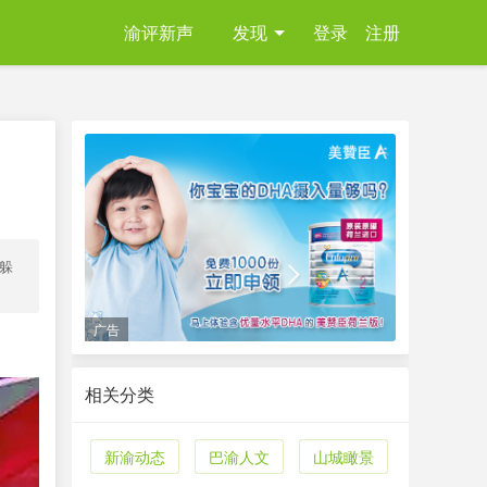
渝评新声
发现
登录
注册
躲
广告
相关分类
新渝动态
巴渝人文
山城瞰景