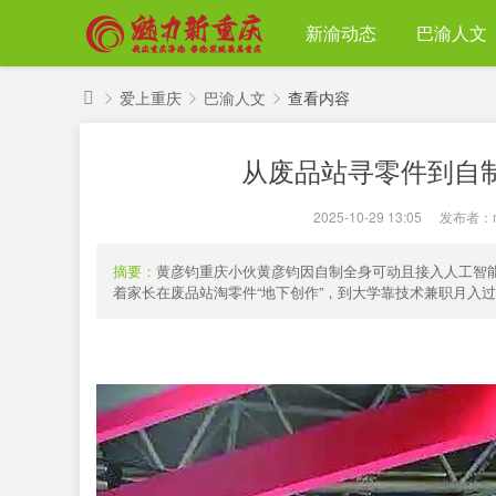
新渝动态
巴渝人文
爱上重庆
巴渝人文
查看内容
魅
从废品站寻零件到自
力
›
›
›
新
2025-10-29 13:05
|
发布者：
重
庆
摘要：
黄彦钧重庆小伙黄彦钧因自制全身可动且接入人工智
着家长在废品站淘零件“地下创作”，到大学靠技术兼职月入过万