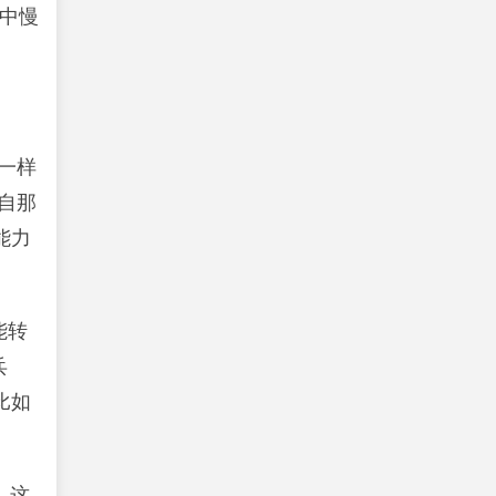
中慢
一样
自那
能力
能转
兵
比如
，这