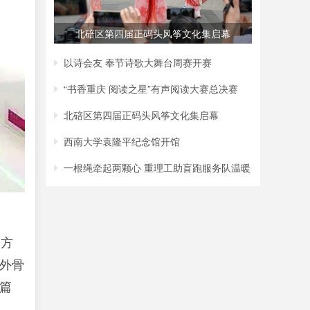
北碚区第四届正码头风筝文化集启幕
以诗会友 奉节诗歌大舞台周赛开赛
“书香重庆 阅读之星”有声阅读大赛总决赛
北碚区第四届正码头风筝文化集启幕
西南大学袁隆平纪念馆开馆
一根绳牵起两颗心 重理工助盲跑服务队温暖
官方
外骨
篇