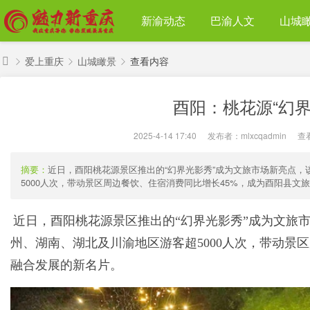
新渝动态
巴渝人文
山城
爱上重庆
山城瞰景
查看内容
魅
酉阳：桃花源“幻
力
›
›
›
新
2025-4-14 17:40
|
发布者：
mlxcqadmin
|
查
重
庆
摘要：
近日，酉阳桃花源景区推出的“幻界光影秀”成为文旅市场新亮点，
5000人次，带动景区周边餐饮、住宿消费同比增长45%，成为酉阳县文旅融
近日，酉阳桃花源景区推出的“幻界光影秀”成为文旅
州、湖南、湖北及川渝地区游客超5000人次，带动景
融合发展的新名片。