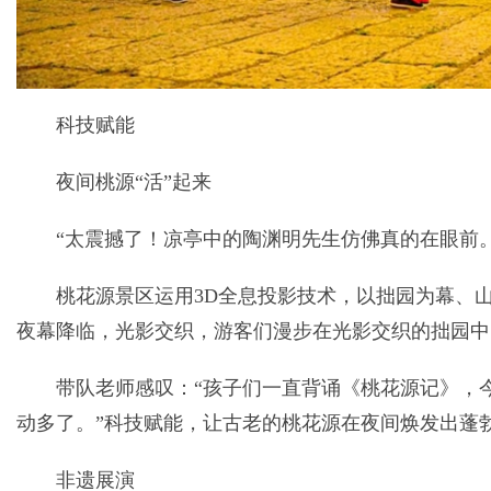
科技赋能
夜间桃源“活”起来
“太震撼了！凉亭中的陶渊明先生仿佛真的在眼前
桃花源景区运用3D全息投影技术，以拙园为幕、
夜幕降临，光影交织，游客们漫步在光影交织的拙园中
带队老师感叹：“孩子们一直背诵《桃花源记》，今
动多了。”科技赋能，让古老的桃花源在夜间焕发出蓬
非遗展演