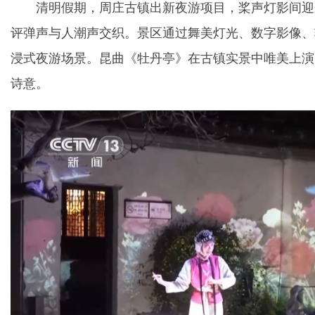
清明假期，周庄古镇出新夜游项目，桨声灯影间迎
评弹声与人潮声交织。景区通过舞美灯光、数字影像、
浸式夜游场景。昆曲《牡丹亭》在古镇实景中唯美上演
诗意。