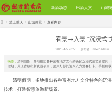
新渝动态
巴渝人文
山城
爱上重庆
山城瞰景
查看内容
魅
看景→入景 “沉浸式
力
›
›
›
新
2025-4-5 20:53
|
发布者：
mlxcqadmin
|
重
庆
摘要：
清明假期，多地推出各种富有地方文化特色的沉浸式演艺新空间，
假期，周庄古镇出新夜游项目，桨声灯影间迎来八方游客打卡。手摇船载着游
清明假期，多地推出各种富有地方文化特色的沉浸
技术，打造智慧旅游新场景。