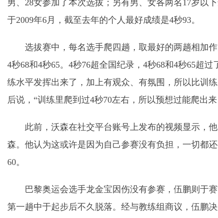
男、28女参加了本次选拔；另有男、女各两名17岁以
于2009年6月，截至去年的个人最好成绩是4秒93。
选拔赛中，每名选手爬四趟，取最好的两趟相加作
4秒68和4秒65。4秒76超全国纪录，4秒68和4秒65
练水平发挥出来了，加上有观众、有氛围，所以比训练
后说，“训练里爬到过4秒70左右，所以预想过能爬出
此前，沃森在社交平台账号上发布的视频显示，他
森。他认为这或许是因为自己参赛没有负担，一切都还
60。
巴黎奥运会选手龙金宝因伤没有参赛，伍鹏则于赛
第一趟中于起步后不久脱落。经与教练组商议，伍鹏决