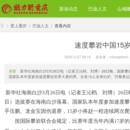
新渝动态
巴渝人文
山城
爱上重庆
巴渝人文
查看内容
魅
速度攀岩中国15
力
›
›
›
新
2025-3-27 09:16
|
发布者：
mlxcqadmin
重
庆
摘要：
新华社海南白沙3月26日电（记者王沁鸥、刘博）26日晚，国家攀
国家队本年度参加速度攀岩世界大赛的男、女各10人名单出炉。巴黎奥运选
新华社海南白沙3月26日电（记者王沁鸥、刘博）26日
目）选拔赛在海南白沙落幕。国家队本年度参加速度攀
手伍鹏、龙金宝因伤退赛，15岁小将赵一程连续两次
按国际攀岩联合会规定，比赛年度当年内满17岁的