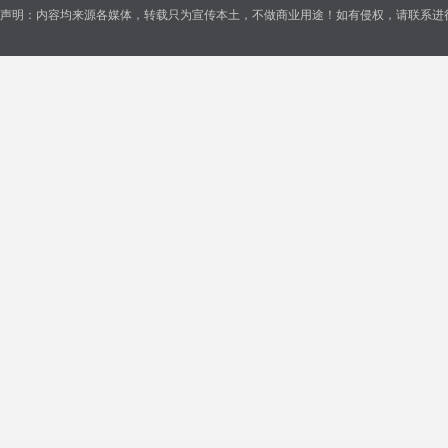
声明：内容均来源各媒体，转载只为宣传本土，不做商业用途！如有侵权，请联系进